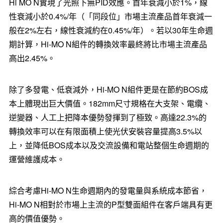
Hi MO N實現了光照下無PID效應。首年衰減小於1%，線
性衰減小於0.4%/年（「同段位」市場主流產品首年衰減一
般在2%左右，線性衰減約在0.45%/年）。若以30年生命週
期計算，Hi-MO N組件的轉換效率最終將比市場主流產品
高出2.45%。
除了多發電、低衰減外，Hi-MO N組件更是在節約BOS成
本上體現出巨大價值。182mm尺寸規格在大支架、電纜、
逆變器、人工上把降本優勢發揮到了極致。高達22.3%的
轉換效率可以在有限面積上使光伏安裝容量提高3.5%以
上，並降低BOS成本以及交流設備和電站整個生命週期的
運營維護成本。
綜合考慮Hi-MO N生命週期內的發電量與系統成本節省，
Hi-MO N相對於市場上主流的P型雙面組件在客戶端具有更
高的價值優勢。