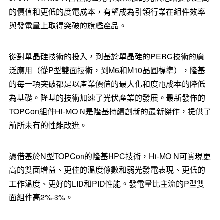
的價值和更低的度電成本，有望成為引領行業在組件效率
與發電量上取得突破的旗艦產品。
從對單晶硅技術的投入，到基於單晶硅的PERC技術的廣
泛應用（從P型雙面技術，到M6和M10晶圓標準），隆基
的每一項突破都是以產業價值的最大化和度電成本的降低
為基礎。隆基的技術加速了光伏產業的發展。最新發佈的
TOPCon組件Hi-MO N是隆基持續創新的最新傑作，提供了
前所未有的性能改進。
憑借基於N型TOPCon的隆基HPC技術，Hi-MO N可實現更
高的雙面增益、更佳的溫度係數和弱光發電表現、更低的
工作溫度、更好的LID和PID性能。發電量比主流的P型雙
面組件高2%-3%。