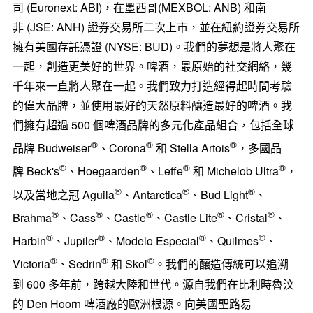
司 (Euronext: ABI)，在墨西哥(MEXBOL: ANB) 和南
非 (JSE: ANH) 證券交易所二次上市，並在紐約證券交易所
擁有美國存託憑證 (NYSE: BUD)。我們的夢想是將人聚在
一起，創造更美好的世界。啤酒，最原始的社交網絡，幾
千年來一直將人聚在一起。我們致力打造經得起時間考驗
的偉大品牌，並使用最好的天然原料釀造最好的啤酒。我
們擁有超過 500 個啤酒品牌的多元化產品組合，包括全球
®
®
®
品牌 Budweiser
、Corona
和 Stella Artois
，多國品
®
®
®
®
牌 Beck's
、Hoegaarden
、Leffe
和 Michelob Ultra
，
®
®
®
以及當地之冠 Aguila
、Antarctica
、Bud Light
、
®
®
®
®
®
Brahma
、Cass
、Castle
、Castle Lite
、Cristal
、
®
®
®
®
Harbin
、Jupiler
、Modelo Especial
、Quilmes
、
®
®
®
Victoria
、Sedrin
和 Skol
。我們的釀造傳統可以追溯
到 600 多年前，跨越大陸和世代。源自我們在比利時魯汶
的 Den Hoorn 啤酒廠的歐洲根源。向美國聖路易