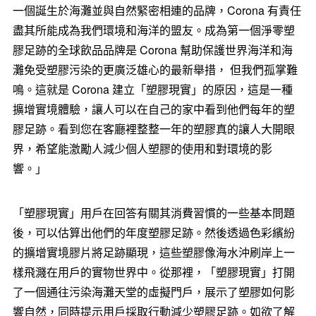
一個誕生於海灘並與自然緊密相連的品牌，Corona 有責任
盡其所能成為我們環境和海洋的盟友。成為第一個淨零塑
膠足跡的全球飲品品牌是 Corona 幫助保護世界海洋和海
灘免受塑膠污染的更廣泛雄心的最新舉措， 但我們孤掌難
鳴。這就是 Corona 建立「塑膠現實」的原因，這是一種
擴增實境體驗，讓人可以在自己的家中看到他們每年的塑
膠足跡。看到您在客廳裡整整一年的塑膠真的讓人大開眼
界，希望能激勵人減少個人塑膠的使用和對環境的影
響。」
「塑膠現實」用戶在回答有關其消費習慣的一些基本問題
後，可以估算出他們的年度塑膠足跡。然後透過色彩繽紛
的擴增實境膠片將足跡顯現，這些塑膠像海水沖刷岸上一
樣飛濺在用戶的實物世界中。從那裡，「塑膠現實」打開
了一個通往污染海灘天堂的虛擬門戶，展示了塑膠如何影
響自然，同時提示用戶採取行動減少塑膠足跡。如欲了解