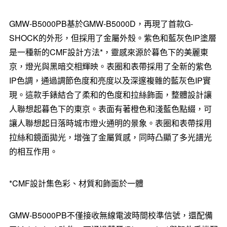
GMW-B5000PB基於GMW-B5000D，再現了首款G-
SHOCK的外形，但採用了金屬外殼。紫色和藍灰色IP塗層
是一種新的CMF設計方法*，靈感來源於暮色下的美麗東
京，燈光與黑暗交相輝映。表圈和表帶採用了全新的紫色
IP色調，通過調節色度和亮度以及深邃複雜的藍灰色IP實
現。這款手錶結合了柔和的色度和拉絲飾面，整體設計讓
人聯想起暮色下的東京。表面有著橙色和淺藍色點綴，可
讓人聯想起日落時城市燈火通明的景象。表圈和表帶採用
拉絲和鏡面拋光，增強了金屬質感，同時凸顯了多光譜光
的相互作用。
*CMF設計集色彩、材質和飾面於一體
GMW-B5000PB不僅接收無線電波時間校準信號，還配備