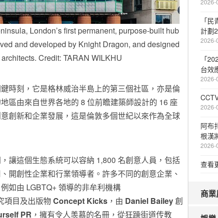
2026-
「民
ninsula, London’s first permanent, purpose-built hub
計劃2
2026-
ceived and developed by Knight Dragon, and designed
g architects. Credit: TARAN WILKHU
「2
台效
2026-
關鍵時刻，它是格林威治半島上的第三個社區，亦是倫
CC
區由來自世界各地的 8 位前瞻建築師設計的 16 座
2026-
創意創新和企業發展，這是倫敦多個世紀以來作為全球
阿布
根漢將
2026-
讓這個生態系統可以容納 1,800 名創意人員，包括
查看
司、開創性企業和行業領導者。許多不同的創意企業、
如由 LGBTQ+ 領導的非牟利機構
商業
究項目及出版物
Concept Kicks
，由
Daniel Bailey
創
rself PR
，擁有令人羡慕的名冊，從狂躁街道传教