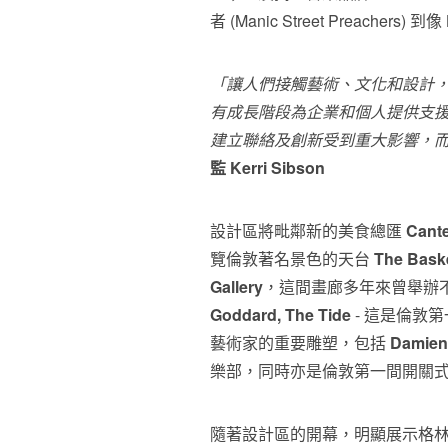
者 (Manic Street Preacher
「讓人們接觸藝術、文化和設計
有成長階段為企業和個人提供支
建立聯絡及創新受到重大影響，
監
Kerri Sibson
設計區將毗鄰新的美食總匯
Cant
覽倫敦著名景色的天台
The Baske
Gallery
，這間畫廊多年來曾舉辦
Goddard
, The Tide
- 這是倫敦
藝術家的重要雕塑，包括
Damien 
樂部，同時亦是倫敦第一間開關
隨著設計區的開幕，明顯展示格