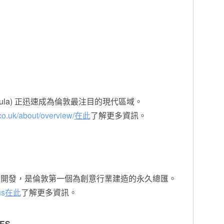
ninsula) 正迅速成為倫敦最注目的現代區域。
o.uk/about/overview/
在此
了解更多資訊。
n 構思及開發，是倫敦第一個為創意行業建造的永久總匯。
us
在此
了解更多資訊。
TES