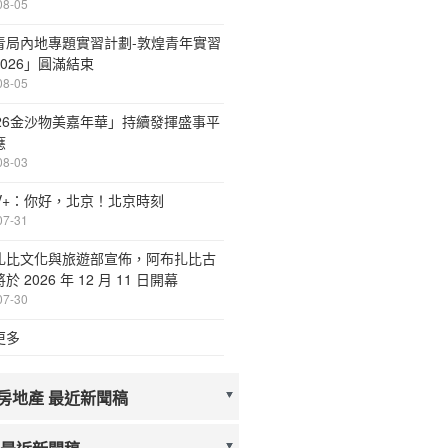
08-05
青局內地專題實習計劃-敦煌青年實習
026」圓滿結束
08-05
026金沙物美嘉年華」持續發揮盛事平
應
08-03
TV+：你好，北京！北京時刻
07-31
扎比文化與旅遊部宣佈，阿布扎比古
於 2026 年 12 月 11 日開幕
07-30
更多
房地產 最近新聞稿