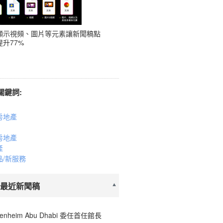
顯示視頻、圖片等元素讓新聞稿點
升77%
關鍵詞:
房地產
房地產
產
品/新服務
 最近新聞稿
enheim Abu Dhabi 委任首任館長