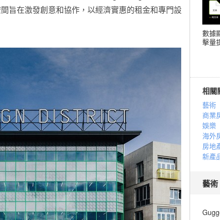
空間旨在激發創意和協作，以經濟實惠的租金和專門設
數據
擊量提
相關
藝術
商業
娛樂
海外
房地
新產
藝術
Gugg