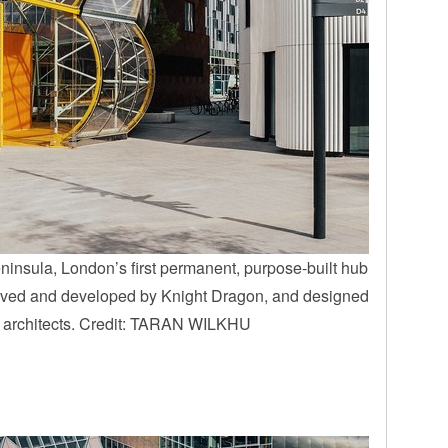
ninsula, London’s first permanent, purpose-built hub
ceived and developed by Knight Dragon, and designed
g architects. Credit: TARAN WILKHU