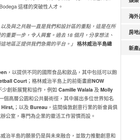
娛樂
s) 到像 Bodega 這樣的突破性人才。
海外
，以及與之共融一直是我們和設計區的重點，這是在所
房地
援的重要一步，令人興奮。過去
18
個月，分享想法、
而這地區正提供我們急需的平台。」
格林威治半島總
新產
een
，以提供不同的國際食品和飲品，其中包括可以飽
tball Court
；格林威治半島上的前衛畫廊
NOW
不少創新展覽和協作，例如
Camille Walala
及
Molly
第一個高層公園和公共藝術徑，其中展出多位世界知名
Hirst
,
；以及
Bureau
，這間倫敦創意行業的新會員俱
式辦公室，專門為企業的靈活工作習慣而設。
林威治半島的願景仍是與未來融合，並致力推動創意和