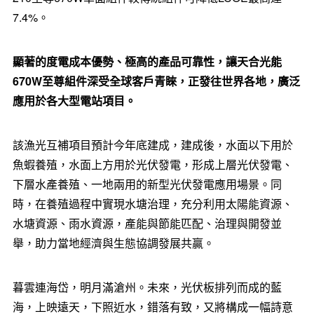
7.4%。
顯著的度電成本優勢、極高的
產品可靠性，讓天合光能
670W
至尊組件深受全球客
戶
青睞，正發往世界各地，廣泛
應用於各大型電站項目。
該漁光互補項目預計今年底建成，建成後，水面以下用於
魚蝦養殖，水面上方用於光伏發電，形成上層光伏發電、
下層水產養殖、一地兩用的新型光伏發電應用場景。同
時，在養殖過程中實現水塘治理，充分利用太陽能資源、
水塘資源、雨水資源，產能與節能匹配、治理與開發並
舉，助力當地經濟與生態協調發展共贏。
暮雲連海岱，明月滿滄州。未來，光伏板排列而成的藍
海，上映遠天，下照近水，錯落有致，又將構成一幅詩意