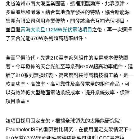
北省滄州市南大港產業園區，這裡東臨渤海、北靠京津，
多鹽鹼地和灘涂。結合當地漁業發達的特點，協合新能源
集團有限公司利用產業優勢，開發該漁光互補光伏項目，
並且繼
青海大柴旦112MW光伏電站項目
之後，再一次選擇
了天合光能670W系列超高功率組件。
全面平價時代，先進210至尊系列組件的度電成本優勢顯
著。今年發佈的天合光能至尊系列670W超高功率組件，延
續了210系列無損切割、高密度封裝等高精技術工藝，是一
款高功率、高效率、高可靠性及高發電量的組件產品，可
以有效降低大型地面電站系統成本，提升系統效率，保障
項目收益。
該項目採用固定支架。根據全球領先的太陽能研究院
Fraunhofer ISE的測算對比研究，在使用固定支架情況下，
210至尊670W單面組件較傳統組件可降低LCOE最高達