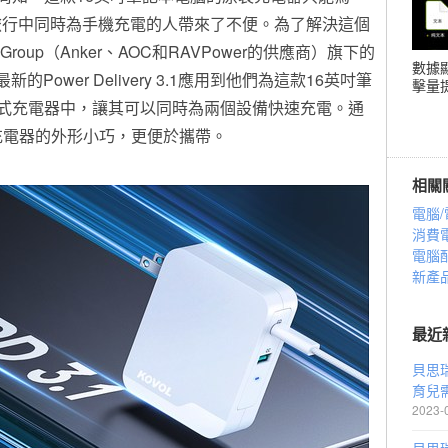
旅行中同時為手機充電的人帶來了不便。為了解決這個
 Group（Anker、AOC和RAVPower的供應商）旗下的
數據
的Power Delivery 3.1應用到他們為這款16英吋筆
擊量提
壁式充電器中，讓其可以同時為兩個設備快速充電。通
這款充電器的外形小巧，更便於攜帶。
相關
電腦/
消費
電腦
新產
最近
貝思瑞
育兒
2023-