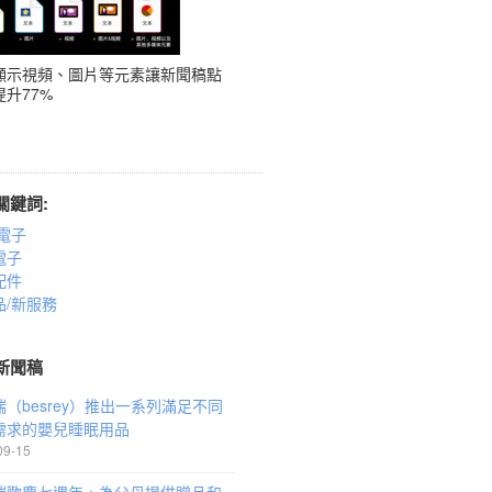
顯示視頻、圖片等元素讓新聞稿點
升77%
關鍵詞:
電子
電子
配件
品/新服務
新聞稿
（besrey）推出一系列滿足不同
需求的嬰兒睡眠用品
09-15