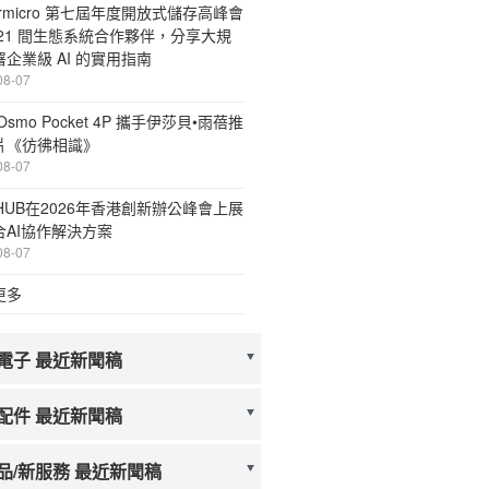
ermicro 第七屆年度開放式儲存高峰會
 21 間生態系統合作夥伴，分享大規
企業級 AI 的實用指南
08-07
Osmo Pocket 4P 攜手伊莎貝•雨蓓推
片《彷彿相識》
08-07
HUB在2026年香港創新辦公峰會上展
合AI協作解決方案
08-07
更多
電子 最近新聞稿
配件 最近新聞稿
品/新服務 最近新聞稿