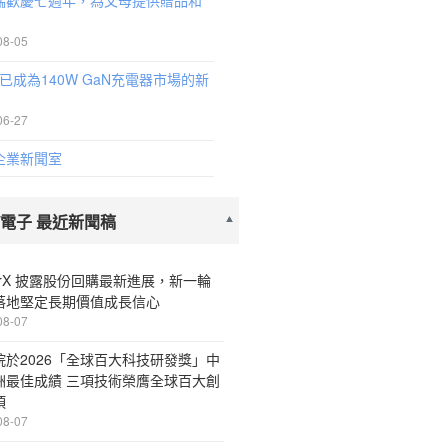
瑞歡慶七週年，為父母提供贈品和
08-05
ol已成為140W GaN充電器市場的新
06-27
企業新聞室
/電子 最近新聞稿
erX 披露股份回購最新進展，新一輪
落地堅定長期價值成長信心
08-07
院於2026「全球百大科技研發獎」中
洲最佳成績 三項技術榮膺全球百大創
項
08-07