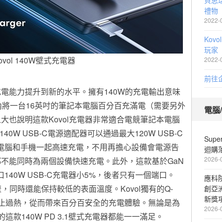
貝思
禮物
2022-
Kov
玩家
ovol 140W壁式充電器
2022-
前往
電能力提升到新的水平。擁有140W的充電輸出意味
內將一台16英吋的筆記本電腦百分百充滿電（需要另外
電腦
之大也說明這款Kovol充電器非常適合電競筆記本電腦
40W USB-C電源適配器可以通過最大120W USB-C
Sup
記本電腦和手機一起高速充電，不用再擔心設備會電源告
迴購
2026-
不能同時為兩個設備快速充電。此外，這款基於GaN
口140W USB-C充電器小5%，後者只有一個端口。
應科
電流，同時還能保持較低的表面溫度。Kovol獨有的Q-
創亞
新獎
，防止過熱，從而帶來百分百安全的充電體驗。無論是為
2026-
這款140W PD 3.1壁式充電器都能一一滿足。