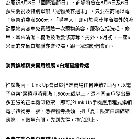
為慶祝8月8日「國際貓節日」，商場將會在8月5日及6日
預先慶祝及特別舉辦「寵物美容週末」，只要在商場以電
子貨幣消費滿500元，「喵星人」即可於秀茂坪商場外的流
動寵物美容車免費體驗一次寵物美容，服務包括洗毛、修
甲、耳朵清潔、梳毛及毛髮修剪等。另外，8月初，一座5
米高的充氣白爛貓亦會登場，跟一眾爛粉們會面。
消費換領精美實用領展
x
白爛貓
縮骨遮
推廣期內， Link Up會員於指定商場任何連續7日內，以電
子貨幣*累積淨消費滿 1,500元或以上，憑不同商戶發出最
多五張的正本機印發票，即可於Link Up手機應用程式換領
電子禮物券一張，憑禮物券換領一把「夏日限定白爛貓縮
骨遮」。數量有限，先到先得，換完即止。