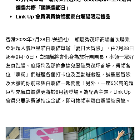
爛貓共慶「國際貓節日」
Link Up 會員消費換領獨家白爛貓限定禮品
香港
2023年7月28日
/美通社/ -- 領展秀茂坪商場首次聯乘
亞洲超人氣巨星喵白爛貓舉辦「夏日大冒險」，由7月28日
起至9月10日，白爛貓將會化身為旅行團團長，率領一眾好
友臭跩貓、麻糬狗及那條魚搞鬼登陸秀茂坪商場，帶領各
位「爛粉」們遊歷各個打卡位及互動遊戲區，誠邀愛冒險
及大膽的你前來與白爛貓一起闖關！另外，一座5米高的超
巨型充氣白爛貓更將於8月初登場。為配合主題，Link Up
會員只要消費滿指定金額，即可換領萌爆白爛貓縮骨遮。