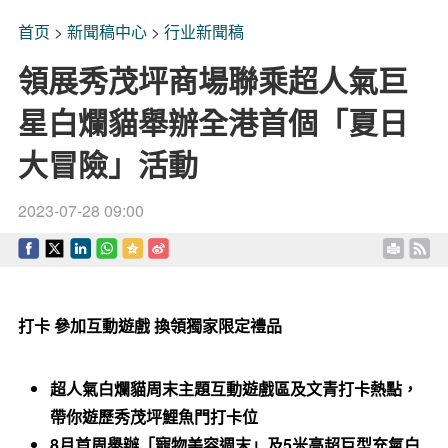
首页
>
新聞稿中心
>
行业新聞稿
領展秀茂坪商場聯乘超人氣巨
星白爛貓舉辦全港首個「夏日
大冒險」活動
2023-07-28 09:00
打卡 參加互動遊戲 換領獨家限定禮品
超人氣白爛貓周末主題互動遊戲區及文青打卡熱點，
帶你遊歷秀茂坪鯉魚門打卡位
8月首周舉辦「寵物美容週末」及5米高超巨型充氣白