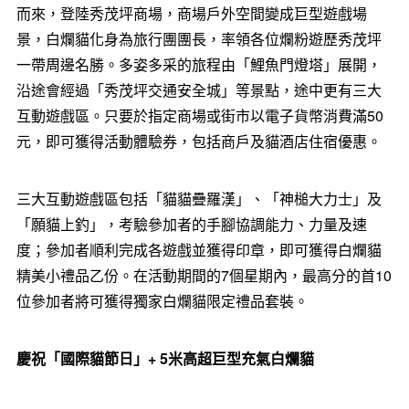
而來，登陸秀茂坪商場，商場戶外空間變成巨型遊戲場
景，白爛貓化身為旅行團團長，率領各位爛粉遊歷秀茂坪
一帶周邊名勝。多姿多采的旅程由「鯉魚門燈塔」展開，
沿途會經過「秀茂坪交通安全城」等景點，途中更有三大
互動遊戲區。只要於指定商場或街市以電子貨幣消費滿50
元，即可獲得活動體驗券，包括商戶及貓酒店住宿優惠。
三大互動遊戲區包括「貓貓疊羅漢」、「神槌大力士」及
「願貓上釣」，考驗參加者的手腳協調能力、力量及速
度；參加者順利完成各遊戲並獲得印章，即可獲得白爛貓
精美小禮品乙份。在活動期間的7個星期內，最高分的首10
位參加者將可獲得獨家白爛貓限定禮品套裝。
慶祝「國際貓節日」
+ 5
米高超巨型充氣白爛貓