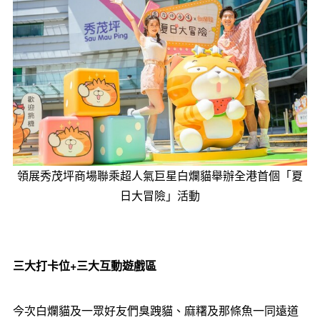
領展秀茂坪商場聯乘超人氣巨星白爛貓舉辦全港首個「夏
日大冒險」活動
三大打卡位
+三大互動遊戲區
今次白爛貓及一眾好友們臭跩貓、麻糬及那條魚一同遠道