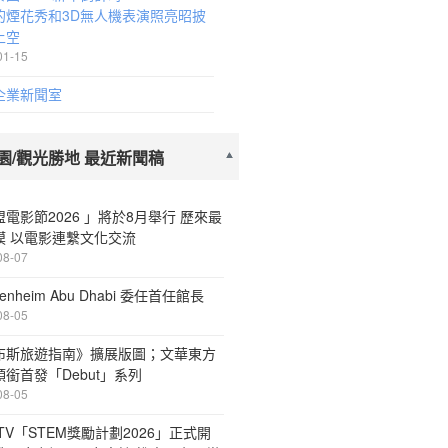
的煙花秀和3D無人機表演照亮昭披
上空
01-15
企業新聞室
園/觀光勝地 最近新聞稿
電影節2026 」將於8月舉行 歷來最
模 以電影連繫文化交流
08-07
enheim Abu Dhabi 委任首任館長
08-05
布斯旅遊指南》擴展版圖；文華東方
銜首發「Debut」系列
08-05
 TV「STEM獎勵計劃2026」正式開