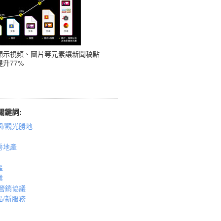
顯示視頻、圖片等元素讓新聞稿點
升77%
關鍵詞:
園/觀光勝地
房地產
產
業
/營銷協議
品/新服務