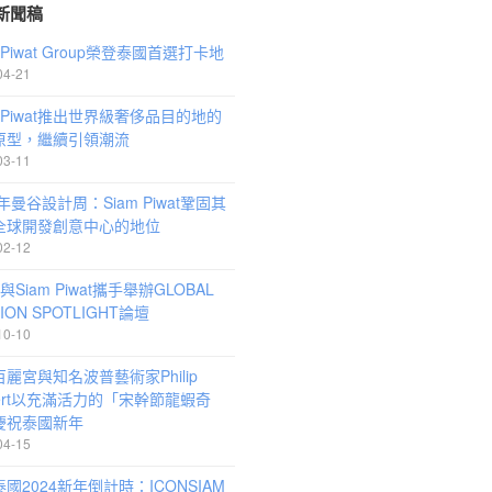
新聞稿
m Piwat Group榮登泰國首選打卡地
04-21
m Piwat推出世界級奢侈品目的地的
原型，繼續引領潮流
03-11
5年曼谷設計周：Siam Piwat鞏固其
全球開發創意中心的地位
02-12
與Siam Piwat攜手舉辦GLOBAL
ION SPOTLIGHT論壇
10-10
麗宮與知名波普藝術家Philip
bert以充滿活力的「宋幹節龍蝦奇
慶祝泰國新年
04-15
國2024新年倒計時：ICONSIAM