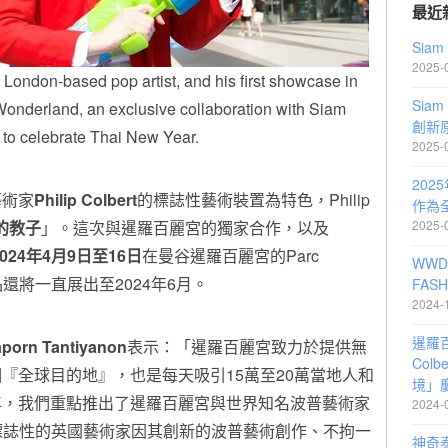
最近
Sia
2025-
 London-based pop artist, and his first showcase in
Sia
onderland, an exclusive collaboration with Siam
創新
to celebrate Thai New Year.
2025-
202
藝術家
Philip Colbert
的標誌性藝術裝置為特色，Philip
作為
l的教子
」。這次與暹羅百麗宮的獨家合作，以及
2025-
2024年4月9日至16日
在曼谷暹羅百麗宮的Parc
WWD
分作品還將一直展出至2024年6月。
FASH
2024-
暹羅百
porn Tantiyanon
表示：「暹羅百麗宮致力於提供無
Col
『全球目的地』，也是每天吸引15萬至20萬當地人和
境」
年，我們重點推出了暹羅百麗宮與世界知名波普藝術家
2024-
作。這位標誌性的英國藝術家因其創新的波普藝術創作、不拘一
神奇泰