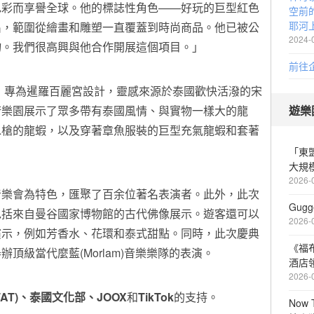
色彩而享譽全球。他的標誌性角色——好玩的巨型紅色
空前
耶河
出，範圍從繪畫和雕塑一直覆蓋到時尚商品。他已被公
2024-
物。我們很高興與他合作開展這個項目。」
前往
活力，專為暹羅百麗宮設計，靈感來源於泰國歡快活潑的宋
術樂園展示了眾多帶有泰國風情、與實物一樣大的龍
遊樂
水槍的龍蝦，以及穿著章魚服裝的巨型充氣龍蝦和套著
「東盟
大規
2026-
音樂會為特色，匯聚了百余位著名表演者。此外，此次
Gugg
包括來自曼谷國家博物館的古代佛像展示。遊客還可以
2026-
演示，例如芳香水、花環和泰式甜點。同時，此次慶典
《福
頂級當代麼藍(Morlam)音樂樂隊的表演。
酒店領
2026-
AT)、泰國文化部、JOOX
和
TikTok
的支持。
Now