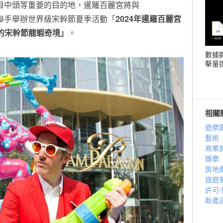
目中頭等重要的目的地，暹羅百麗宮將與
聯手舉辦世界級宋幹節夏季活動「
2024年暹羅百麗宮
ert的宋幹節龍蝦奇境」
。
數據
擊量提
相關
遊樂
藝術
商業
娛樂
房地
旅遊
許可
新產