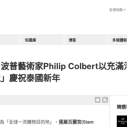
全球站點
知識庫
博客
多媒體新
藝術家Philip Colbert以充
境」慶祝泰國新年
精選
- 作為「全球一流購物目的地」，
暹羅百麗宮(Siam