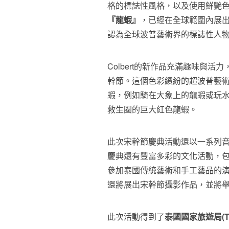
格的標誌性風格，以及使用鮮艷
『龍蝦』
，已經在全球範圍內展
認為全球波普藝術界的標誌性人
Colbert的新作品充滿趣味與
幹節。這個色彩繽紛的超波普藝
蝦，例如騎在大象上的龍蝦或玩
救生圈的巨大紅色龍蝦。
此次宋幹節慶典活動還以一系列
慶典還有豐富多彩的文化活動，
參加泰國傳統藝術和手工藝品的
還將展出宋幹節攝影作品，並將舉辦
此次活動得到了
泰國國家旅遊局(T