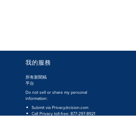
我的服務
所有新聞稿
平台
Do not sell or share my personal
information:
Submit via
Privacy@cision.com
Call Privacy toll-free: 877-297-8921
版權所有 © 2026 Cision US Inc.