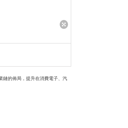
BIEL Crystal Vietnam Hai Duon
亞產業鏈的佈局，提升在消費電子、汽