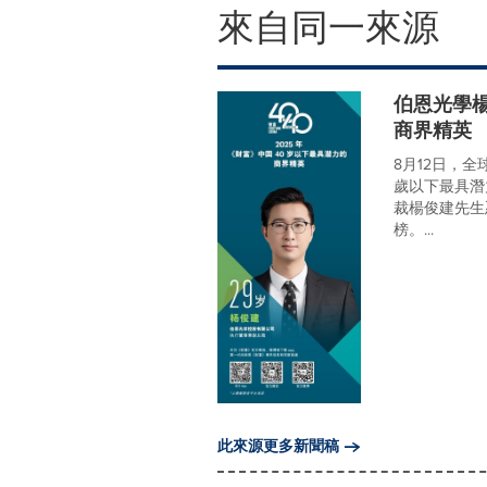
來自同一來源
伯恩光學楊
商界精英
8月12日，
歲以下最具潛
裁楊俊建先生
榜。...
此來源更多新聞稿