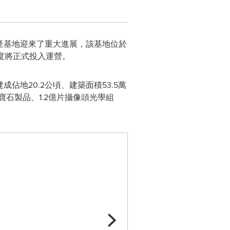
二大生產基地迎來了重大進展，該基地位於
季度將正式投入運營。
建成佔地20.2公頃、建築面積53.5萬
寶石製品、1.2億片攝像頭光學組