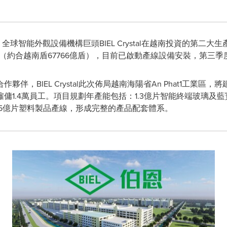
 -- 全球智能外觀設備機構巨頭BIEL Crystal在越南投資的第
元（約合越南盾67766億盾），目前已啟動產線設備安裝，第三
，BIEL Crystal此次佈局越南海陽省An Phat1工業區，將
1.4萬員工。項目規劃年產能包括：1.3億片智能終端玻璃及藍
1.5億片塑料製品產線，形成完整的產品配套體系。