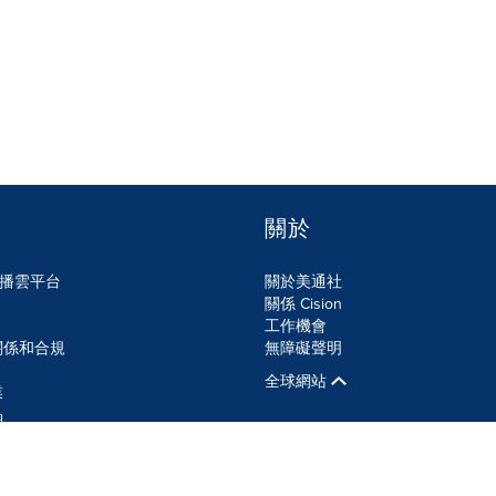
關於
n傳播雲平台
關於美通社
關係 Cision
工作機會
關係和合規
無障礙聲明
全球網站
業
品
SS
Cookie設定
無障礙