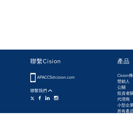
聯繫Cision
產品
Cisio
APACCS@cision.com
營銷人
公關
聯繫我們
投資者
代理商
小型企
所有產
使用條款
隱私條款
信息安全政策
網站地圖
R