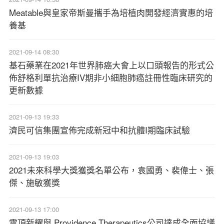
Meatable與皇家帝斯曼攜手為培植肉開發經濟實惠的培
養基
2021-09-14 08:30
基石藥業在2021年世界肺癌大會上以口頭報告的形式公
佈舒格利單抗治療IV期非小細胞肺癌註冊性臨床研究的
更新數據
2021-09-13 19:33
濟民可信集團宣佈完成新冠中和抗體I期臨床試驗
2021-09-13 19:03
2021未來科學大獎獲獎名單公布，袁國勇、裴偉士、張
傑、施敏獲獎
2021-09-13 17:00
雲頂新耀與 Providence Therapeutics公司達成全面協議