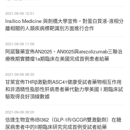
2021-09-08 12:51
Insilico Medicine 與劍橋大學宣佈，對蛋白質液-液相分
離相關的人類疾病標靶識別方面進行合作
2021-09-08 11:09
阿諾醫藥宣佈AN2025、AN0025與atezolizumab三聯治
療晚期實體瘤1a期臨床在美國完成首例患者給藥
2021-09-08 08:30
甘萊宣佈THRβ激動劑ASC41健康受試者藥物相互作用
和非酒精性脂肪性肝病患者藥代動力學美國 I 期臨床試
驗取得良好頂線數據
2021-09-08 08:00
信達生物宣佈IBI362（GLP-1R/GCGR雙激動劑）在糖
尿病患者中的II期臨床研究完成首例受試者給藥