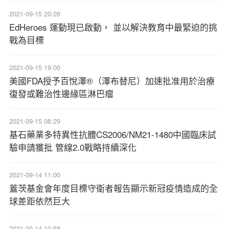
2021-09-15 20:26
EdHeroes 運動現已啟動， 並以解決教育中最緊迫的挑
戰為目標
2021-09-15 19:00
美國FDA授予百悅澤®（澤布替尼）加速批准用於治療
復發或難治性邊緣區淋巴瘤
2021-09-15 08:29
基石藥業多特異性抗體CS2006/NM21-1480中國臨床試
驗申請獲批 管線2.0戰略持續深化
2021-09-14 11:00
蓋茨基金會年度目標守衛者報告顯示新冠疫情造成的全
球差距依然巨大
2021-09-14 10:58