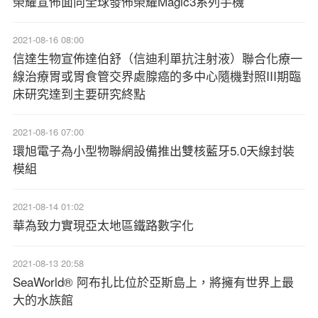
榮耀宣佈面向全球發佈榮耀Magic3系列手機
2021-08-16 08:00
信達生物宣佈達伯舒（信迪利單抗注射液）聯合化療一
線治療胃或胃食管交界處腺癌的多中心隨機對照III期臨
床研究達到主要研究終點
2021-08-16 07:00
環旭電子為小型物聯網設備推出雙核藍牙5.0天線封裝
模組
2021-08-14 01:02
華為致力實現亞太地區鐵路數字化
2021-08-13 20:58
SeaWorld® 阿布扎比位於亞斯島上，將擁有世界上最
大的水族館