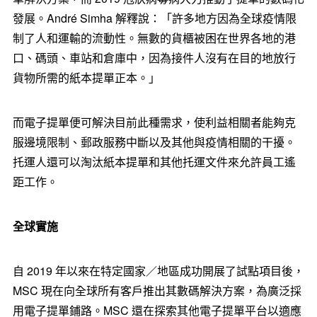
發展。André Simha 解釋說：「許多地方因為全球疫情限
制了人和運輸的流動性。無數的貨櫃被困在世界各地的港
口、碼頭、車站和倉庫中，因為接件人沒有在目的地放行
貨物所需的紙本提單正本。」
而電子提單便可解決目前此種需求，使利益相關者能夠克
服邊境限制、郵政服務中斷以及其他與疫情相關的干擾。
托運人還可以淘汰紙本提單和其他托運文件來允許員工遙
距工作。
全球實施
自 2019 年以來在特定國家／地區成功開展了試點項目後，
MSC 現在向全球所有客戶推出其數碼解決方案，為廣泛採
用電子提單鋪路。MSC 還在探索其他電子提單平台以適應