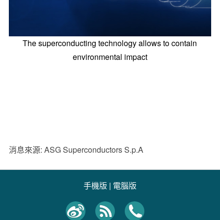
The superconducting technology allows to contain
environmental impact
消息來源: ASG Superconductors S.p.A
手機版
|
電腦版