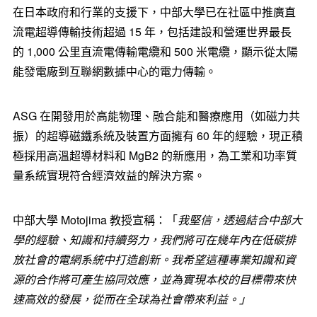
在日本政府和行業的支援下，中部大學已在社區中推廣直
流電超導傳輸技術超過 15 年，包括建設和營運世界最長
的 1,000 公里直流電傳輸電纜和 500 米電纜，顯示從太陽
能發電廠到互聯網數據中心的電力傳輸。
ASG 在開發用於高能物理、融合能和醫療應用（如磁力共
振）的超導磁鐵系統及裝置方面擁有 60 年的經驗，現正積
極採用高溫超導材料和 MgB2 的新應用，為工業和功率質
量系統實現符合經濟效益的解決方案。
中部大學 Motojima 教授宣稱：「
我堅信，透過結合中部大
學的經驗、知識和持續努力，我們將可在幾年
內在低碳排
放社會的電網系統中打造創新。我希望這種專業知識和資
源的合作將可產生協同效應，並為實現本校的目標帶來快
速高效的發展，從而在全球為社會帶來利益。」