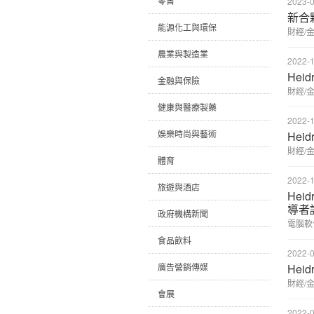
零售
2023-0
新合
能源化工與環保
財經/
農業與製造業
2022-1
Hei
金融與保險
財經/
健康與醫療製藥
2022-1
娛樂時尚與藝術
Heid
財經/
體育
2022-1
旅遊與酒店
Hei
導者
政府機構新聞
電腦軟
食品飲料
2022-0
廣告營銷傳媒
Hei
財經/
會展
2022-0