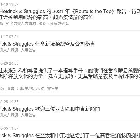
1-19 19:57
eidrick & Struggles 的 2021 年《Route to the Top》報告，行
任命達到創紀錄的新高，超過疫情前的高位
務
勞動力與人力資源
調查、投票與研究
1-17 07:24
drick & Struggles 任命新法務總監及公司秘書
與人力資源
人事公告
0-29 20:53
注未來》為領導者提供了一本指導手冊，讓他們在當今瞬息萬變
場所釋放文化的力量，建立更成功、更具策略意義及目標明確的
金融
圖書
出版業/信息服務
零售業
8-25 19:55
drick & Struggles 歡迎三位亞太區和中東新顧問
與人力資源
人事公告
8-05 19:57
drick & Struggles 在亞太和中東地區增加了一位高管獵頭服務顧問