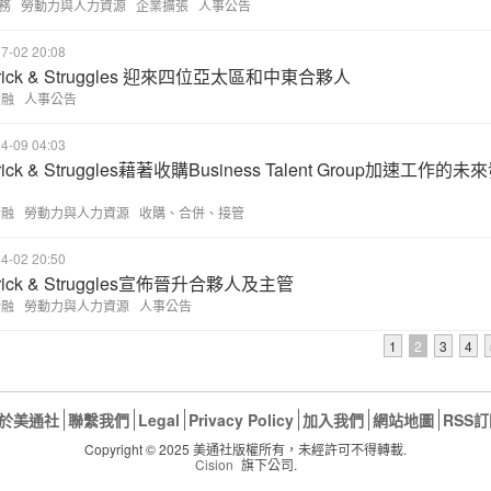
務
勞動力與人力資源
企業擴張
人事公告
7-02 20:08
drick & Struggles 迎來四位亞太區和中東合夥人
金融
人事公告
4-09 04:03
rick & Struggles藉著收購Business Talent Group加速工作的未
金融
勞動力與人力資源
收購、合併、接管
4-02 20:50
drick & Struggles宣佈晉升合夥人及主管
金融
勞動力與人力資源
人事公告
1
2
3
4
於美通社
聯繫我們
Legal
Privacy Policy
加入我們
網站地圖
RSS
Copyright © 2025 美通社版權所有，未經許可不得轉載.
Cision
旗下公司.