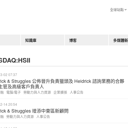
全球站點
知識庫
博客
多媒體新
SDAQ:HSII
3-02 07:37
drick & Struggles 公佈晉升負責獵頭及 Heidrick 諮詢業務的合夥
主管及高級客戶負責人
金融
電腦/電子
勞動力與人力資源
企業擴張
人事公告
2-14 20:54
rick & Struggles 增添中東區新顧問
金融
勞動力與人力資源
人事公告