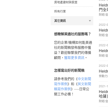
房地產建材與家居
Heid
門全
所有行業
財經/
其它資訊
2022-0
Hei
想瞭解美通社的服務嗎？
財經/
您的企業/機構如何能美通
2022-0
社的新聞稿發佈服務中獲
Hei
益？歡迎聯繫我們的傳播
財經/
顧問，
獲取更多資訊
。
2022-0
怎樣寫出好的新聞稿
Heid
勞動力
請參考我們的《
中文新聞
寫作案例
》和《
英文新聞
2021-1
稿寫作案例
》----日常公
Hei
關工作必備！
哈薩克
財經/